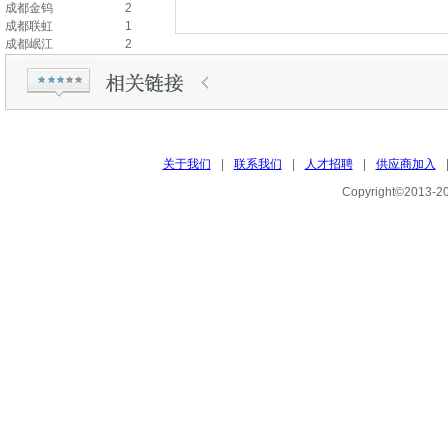
成都金钨
2
成都联虹
1
成都岷江
2
成都钼业
1
鼎臣稀土
3
都昌金鼎
3
福建贝思科
3
赣州豪鹏
2
赣州虹飞
1
关于我们
|
联系我们
|
人才招聘
|
供应商加入
古蛟稀土
1
广汉鸿达
2
Copyright©201
海沧公司
3
海沧金鹭
3
技术中心
1
璟鹭新能源
2
九江金鹭
2
领晶（厦门）光电
2
龙岩
1
龙岩鑫鹭
2
洛阳金鹭
1
洛阳豫鹭
2
宁德厦钨新能源
1
宁化稀土
1
宁化行洛坑
3
屏南县稀土
1