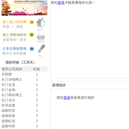
请先
登录
才能查看报价记录！
报价时效（工作天）
需求公司简称
时效
百斯图
1
长汀赤铕稀土
1
长汀金龙
1
新增报价
长汀金闽
1
长汀稀有稀土
1
请先
登录
系统再进行报价
长汀卓尔
2
常州金鹭
2
成都邦普
2
成都鼎泰
3
成都虹波
3
成都华新
2