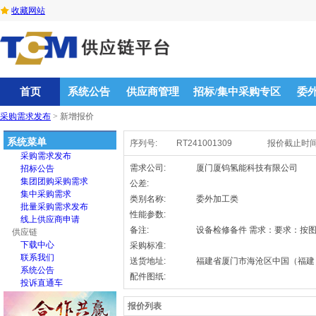
收藏网站
首页
系统公告
供应商管理
招标/集中采购专区
委
采购需求发布
>
新增报价
系统菜单
序列号:
RT241001309
报价截止时间
采购需求发布
首页
需求公司:
厦门厦钨氢能科技有限公司
招标公告
集团团购采购需求
公差:
集中采购需求
类别名称:
委外加工类
批量采购需求发布
性能参数:
线上供应商申请
备注:
设备检修备件 需求：要求：按
供应链
下载中心
采购标准:
联系我们
送货地址:
福建省厦门市海沧区中国（福建
系统公告
配件图纸:
投诉直通车
报价列表